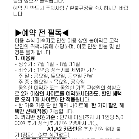
설의 정보가 출력됩니다.
예약 전 반드시 주의사항 / 환불규정을 숙지하시기 바랍
니다.
▶예약 전 필독◀
이용 수칙 미숙지로 인한 이용 상의 불이익은 고객
본인의 귀책사유에 해당하며, 이로 인한 환불 및 변
경은 불가 합니다.
1. 이용료
- 성수기 : 7월 1일 ~ 8월 31일
- 비수기 : 1년중 성수기를 제외한 기간
- 주 말 : 금요일, 토요일, 공휴일 전날
- 주 중 : 월요일 ~ 목요일, 공휴일
- 동일한 예약자 또는 동일한 가족 구성원의 성함으
로
2개 이상의 사이트를 예약하시더라도, 할인 혜택
은 오직 1개 사이트에만 적용
됩니다.
- 한 가족 기준 단 한 개의 사이트에,
한 가지 할인 혜
택만 선택(적용)
가능합니다.
3. 카라반 정원기준 :
만7세 이상(초과 시 1인당 5,0
00원 추가 징수)추가인원 2명까지 가능,
A1,A2 카라반은
추가 인원 절대 불
가
(잠자는 여부 상관없음)