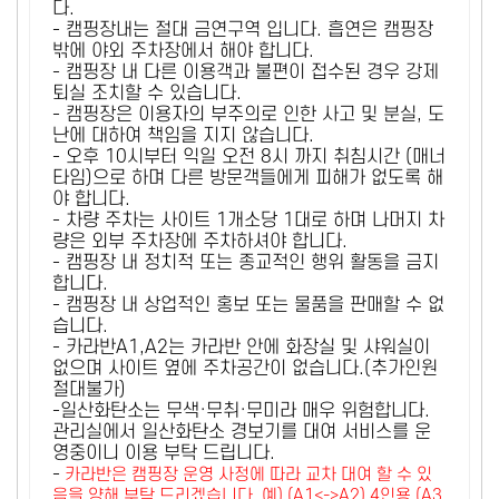
다.
- 캠핑장내는 절대 금연구역 입니다. 흡연은 캠핑장
밖에 야외 주차장에서 해야 합니다.
- 캠핑장 내 다른 이용객과 불편이 접수된 경우 강제
퇴실 조치할 수 있습니다.
- 캠핑장은 이용자의 부주의로 인한 사고 및 분실, 도
난에 대하여 책임을 지지 않습니다.
- 오후 10시부터 익일 오전 8시 까지 취침시간 (매너
타임)으로 하며 다른 방문객들에게 피해가 없도록 해
야 합니다.
- 차량 주차는 사이트 1개소당 1대로 하며 나머지 차
량은 외부 주차장에 주차하셔야 합니다.
- 캠핑장 내 정치적 또는 종교적인 행위 활동을 금지
합니다.
- 캠핑장 내 상업적인 홍보 또는 물품을 판매할 수 없
습니다.
- 카라반A1,A2는 카라반 안에 화장실 및 샤워실이
없으며 사이트 옆에 주차공간이 없습니다.(추가인원
절대불가)
-일산화탄소는 무색·무취·무미라 매우 위험합니다.
관리실에서 일산화탄소 경보기를 대여 서비스를 운
영중이니 이용 부탁 드립니다.
-
카라반은 캠핑장 운영 사정에 따라 교차 대여 할 수 있
음을 양해 부탁 드리겠습니다. 예) (A1<->A2) 4인용 (A3