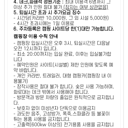
4. 데크,파쇄석 정원기준 :
​최대 이용객 6명까지 그
이상 추가 인원 절대 불가
(잠자는 여부 상관없음)
5
. 퇴실시간 초과 시 추가요금 징수
- 시간당(카라반 10,000원, 그 외 시설 5,000원)
- 4시간 초과시에는 1일 이용료
6
. 주차등록은 캠핑 사이트당 한(1)대만 가능합니다.
캠핑장 이용 수칙 안내
- 캠핑장 입실시간은 오후 3시, 퇴실시간은 다음날
오전 12시까지 입니다.
- 최소 20:00까지는 입실 완료, 이후는 입실불가합
니다
- 예약인원은 사이트(시설별) 제한 인원에 맞도록 예
약 바랍니다.
- 개인 카라반, 트레일러, 대형 캠핑카(캠핑장 내 이
용불가)
- 장작사용은 절대 불가 합니다. 숯은 사용 가능하며,
화로대는 데크 밖에서 사용해야 합니다.
- 방문객과 방문 차량의 출입은 원칙적으로 금지합니
다.
- 보호자 없이 미성년자 단독으로 이용금지
- 과도한 음주, 고성방가, 폭죽,스파클라 등 불꽃이
튀는 용품 사용을 금지합니다.
- 고출력(600kw 이상의) 전기용품 사용을 금지합니