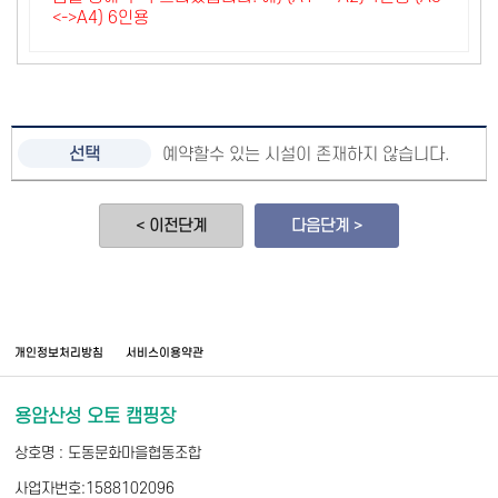
<->A4) 6인용
예약할수 있는 시설이 존재하지 않습니다.
< 이전단계
다음단계 >
개인정보처리방침
서비스이용약관
용암산성 오토 캠핑장
상호명 : 도동문화마을협동조합
사업자번호:1588102096