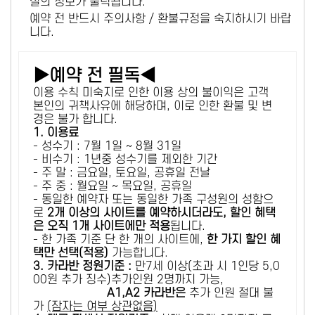
설의 정보가 출력됩니다.
예약 전 반드시 주의사항 / 환불규정을 숙지하시기 바랍
니다.
▶예약 전 필독◀
이용 수칙 미숙지로 인한 이용 상의 불이익은 고객
본인의 귀책사유에 해당하며, 이로 인한 환불 및 변
경은 불가 합니다.
1. 이용료
- 성수기 : 7월 1일 ~ 8월 31일
- 비수기 : 1년중 성수기를 제외한 기간
- 주 말 : 금요일, 토요일, 공휴일 전날
- 주 중 : 월요일 ~ 목요일, 공휴일
- 동일한 예약자 또는 동일한 가족 구성원의 성함으
로
2개 이상의 사이트를 예약하시더라도, 할인 혜택
은 오직 1개 사이트에만 적용
됩니다.
- 한 가족 기준 단 한 개의 사이트에,
한 가지 할인 혜
택만 선택(적용)
가능합니다.
3. 카라반 정원기준 :
만7세 이상(초과 시 1인당 5,0
00원 추가 징수)추가인원 2명까지 가능,
A1,A2 카라반은
추가 인원 절대 불
가
(잠자는 여부 상관없음)