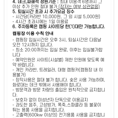
4. 데크,파쇄석 정원기준 :
​최대 이용객 6명까지 그
이상 추가 인원 절대 불가
(잠자는 여부 상관없음)
5
. 퇴실시간 초과 시 추가요금 징수
- 시간당(카라반 10,000원, 그 외 시설 5,000원)
- 4시간 초과시에는 1일 이용료
6
. 주차등록은 캠핑 사이트당 한(1)대만 가능합니다.
캠핑장 이용 수칙 안내
- 캠핑장 입실시간은 오후 3시, 퇴실시간은 다음날
오전 12시까지 입니다.
- 최소 20:00까지는 입실 완료, 이후는 입실불가합
니다
- 예약인원은 사이트(시설별) 제한 인원에 맞도록 예
약 바랍니다.
- 개인 카라반, 트레일러, 대형 캠핑카(캠핑장 내 이
용불가)
- 장작사용은 절대 불가 합니다. 숯은 사용 가능하며,
화로대는 데크 밖에서 사용해야 합니다.
- 방문객과 방문 차량의 출입은 원칙적으로 금지합니
다.
- 보호자 없이 미성년자 단독으로 이용금지
- 과도한 음주, 고성방가, 폭죽,스파클라 등 불꽃이
튀는 용품 사용을 금지합니다.
- 고출력(600kw 이상의) 전기용품 사용을 금지합니