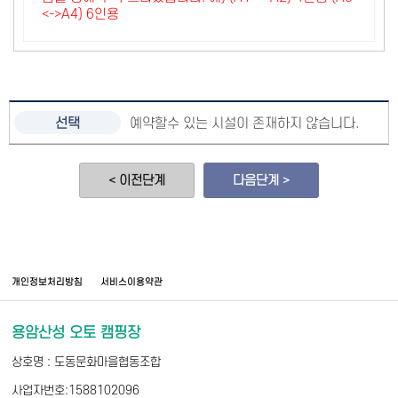
<->A4) 6인용
예약할수 있는 시설이 존재하지 않습니다.
< 이전단계
다음단계 >
개인정보처리방침
서비스이용약관
용암산성 오토 캠핑장
상호명 : 도동문화마을협동조합
사업자번호:1588102096