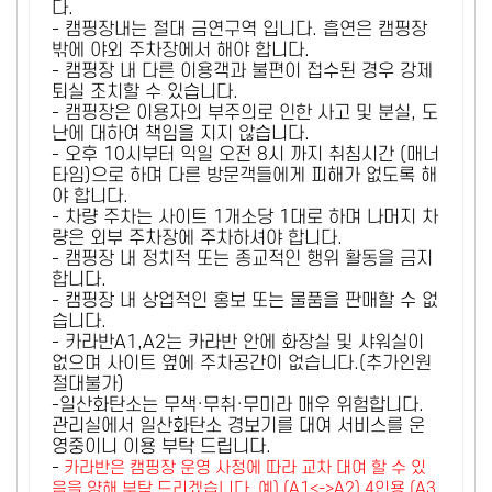
다.
- 캠핑장내는 절대 금연구역 입니다. 흡연은 캠핑장
밖에 야외 주차장에서 해야 합니다.
- 캠핑장 내 다른 이용객과 불편이 접수된 경우 강제
퇴실 조치할 수 있습니다.
- 캠핑장은 이용자의 부주의로 인한 사고 및 분실, 도
난에 대하여 책임을 지지 않습니다.
- 오후 10시부터 익일 오전 8시 까지 취침시간 (매너
타임)으로 하며 다른 방문객들에게 피해가 없도록 해
야 합니다.
- 차량 주차는 사이트 1개소당 1대로 하며 나머지 차
량은 외부 주차장에 주차하셔야 합니다.
- 캠핑장 내 정치적 또는 종교적인 행위 활동을 금지
합니다.
- 캠핑장 내 상업적인 홍보 또는 물품을 판매할 수 없
습니다.
- 카라반A1,A2는 카라반 안에 화장실 및 샤워실이
없으며 사이트 옆에 주차공간이 없습니다.(추가인원
절대불가)
-일산화탄소는 무색·무취·무미라 매우 위험합니다.
관리실에서 일산화탄소 경보기를 대여 서비스를 운
영중이니 이용 부탁 드립니다.
-
카라반은 캠핑장 운영 사정에 따라 교차 대여 할 수 있
음을 양해 부탁 드리겠습니다. 예) (A1<->A2) 4인용 (A3