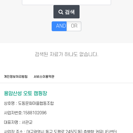
검색
AND
OR
검색된 자료가 하나도 없습니다.
개인정보처리방침
서비스이용약관
용암산성 오토 캠핑장
상호명 : 도동문화마을협동조합
사업자번호:1588102096
대표자명 : 서관교
사업장 주소 : 대구광역시 동구 도평로 245(도동) 측백향 커뮤니티센터