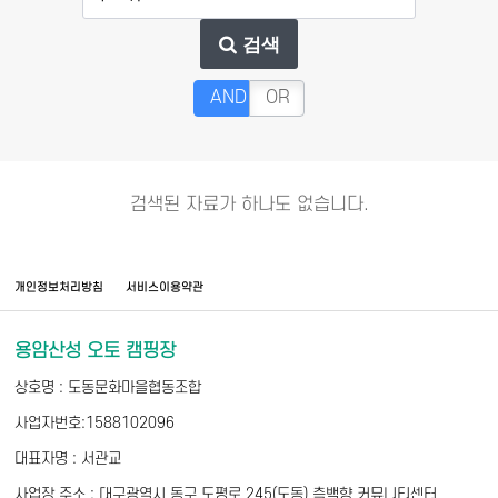
검색
AND
OR
검색된 자료가 하나도 없습니다.
개인정보처리방침
서비스이용약관
용암산성 오토 캠핑장
상호명 : 도동문화마을협동조합
사업자번호:1588102096
대표자명 : 서관교
사업장 주소 : 대구광역시 동구 도평로 245(도동) 측백향 커뮤니티센터