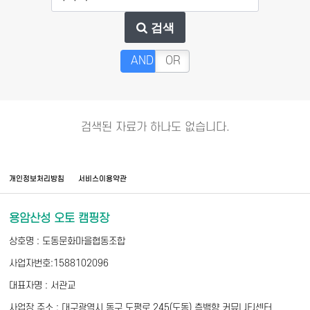
검색
AND
OR
검색된 자료가 하나도 없습니다.
개인정보처리방침
서비스이용약관
용암산성 오토 캠핑장
상호명 : 도동문화마을협동조합
사업자번호:1588102096
대표자명 : 서관교
사업장 주소 : 대구광역시 동구 도평로 245(도동) 측백향 커뮤니티센터